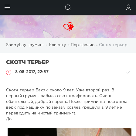
ИСКАТЬ
ВОЙТИ
SherryLay груминг
»
Клиенту
»
Портфолио
» Скотч терьер
СКОТЧ ТЕРЬЕР
8-08-2017, 22:57
Скотч терьер Басяк, около 9 лет. Уже второй раз. В
первый груминг забыла сфотографировать. Очень
обаятельный, добрый парень. После тримминга постригла
Клиенту
верх под машинку по заказу хозяев (решили в 9 лет не
/
переводить на чистый тримминг).
Портфолио
До.
groom
4