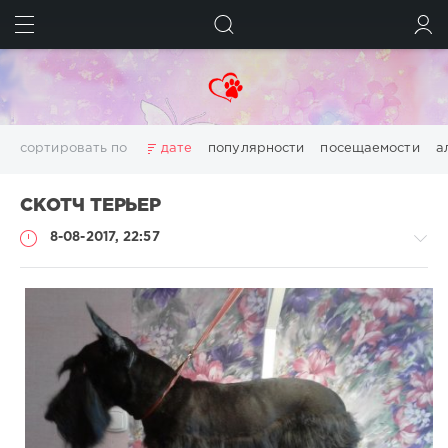
ИСКАТЬ
ВОЙТИ
сортировать по
дате
популярности
посещаемости
а
СКОТЧ ТЕРЬЕР
8-08-2017, 22:57
Клиенту
/
Портфолио
groom
4