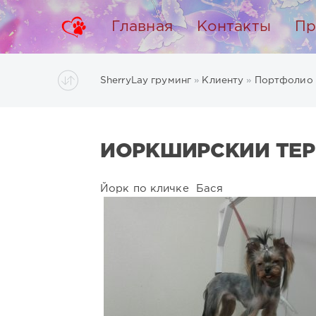
Главная
Контакты
Пр
SherryLay груминг
»
Клиенту
»
Портфолио
ЙОРКШИРСКИЙ ТЕР
Йорк по кличке Бася