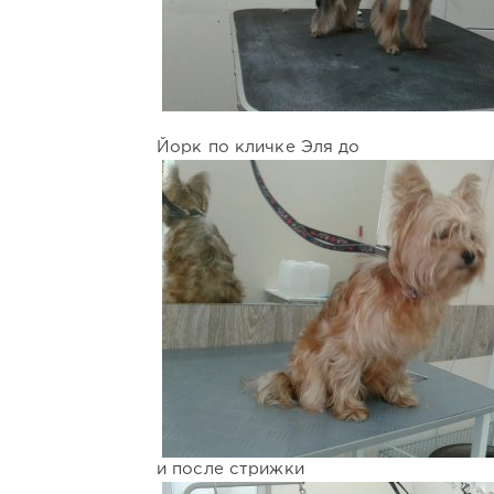
Йорк по кличке Эля до
и после стрижки