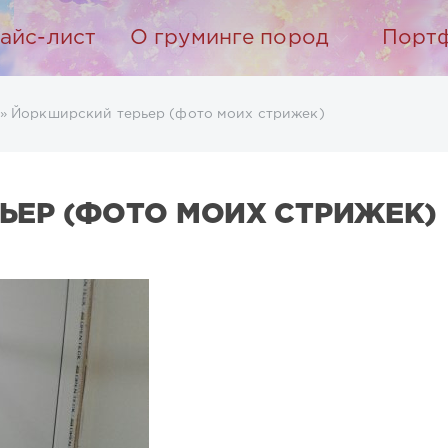
айс-лист
О груминге пород
Порт
» Йоркширский терьер (фото моих стрижек)
ЬЕР (ФОТО МОИХ СТРИЖЕК)